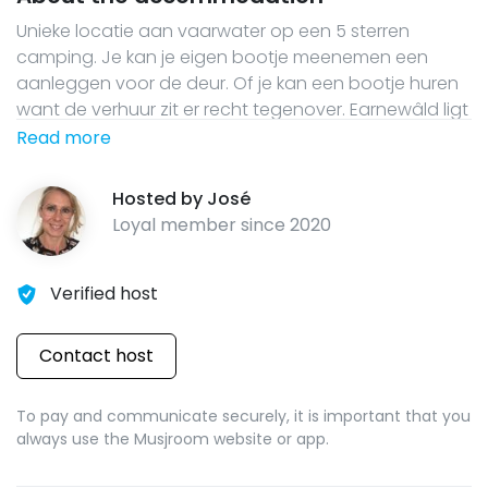
Unieke locatie aan vaarwater op een 5 sterren
camping. Je kan je eigen bootje meenemen een
aanleggen voor de deur. Of je kan een bootje huren
want de verhuur zit er recht tegenover. Earnewâld ligt
in het Fryske Gea en dat is een prachtige omgeving
Read more
om te wandelen en te fietsen. In de zomerperiode is
het zwembad open. Op het park is een speeltuin en
Hosted by
José
restaurant met supermarkt. Als je trek hebt in een
Loyal member since
2020
lekkere snack dan kan dat ook.
Verified host
Contact host
To pay and communicate securely, it is important that you
always use the Musjroom website or app.