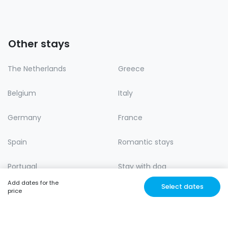
Other stays
The Netherlands
Greece
Belgium
Italy
Germany
France
Spain
Romantic stays
Portugal
Stay with dog
Add dates for the
Select dates
Lastminute
Nature
price