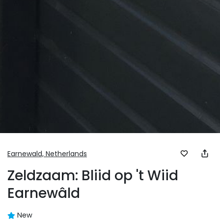
Earnewald,
Netherlands
Zeldzaam: Bliid op 't Wiid
Earnewâld
New