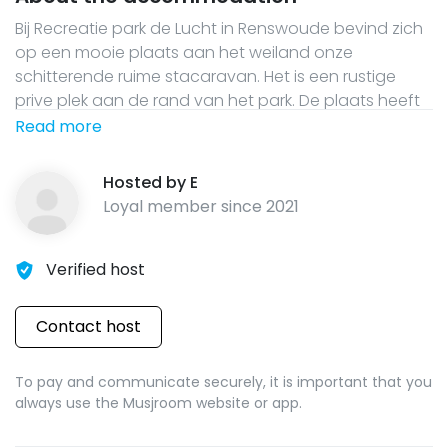
Bij Recreatie park de Lucht in Renswoude bevind zich
op een mooie plaats aan het weiland onze
schitterende ruime stacaravan. Het is een rustige
prive plek aan de rand van het park. De plaats heeft
een zonnige ligging met een royaal terras en mooi
Read more
houten prieel, heerlijk om in de avond met glas wijn
nog even na te genieten. De stacaravan is van alle
Hosted by
E
gemakken voorzien, geschikt voor 4 personen en
Loyal member since
2021
heeft zelfs 2 toiletten. Naast de 2 persoons
slaapkamer is uw eigen wc ruimte. De rustige locatie
in combinatie met deze schitterende caravan staat
Verified host
garant voor een aangenaam verblijf. Kijk voor
informatie op: Www.natuurchalet.com
Contact host
To pay and communicate securely, it is important that you
always use the Musjroom website or app.