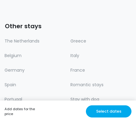
Other stays
The Netherlands
Greece
Belgium
Italy
Germany
France
Spain
Romantic stays
Portugal
Stay with dog
Add dates for the
Select dates
Lastminute
Nature
price